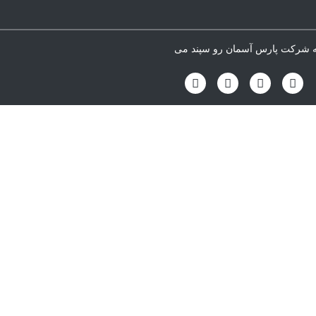
 معنوی وبسایت parsctrl.com متعلق به شرکت پارس آسمان رو سپند می